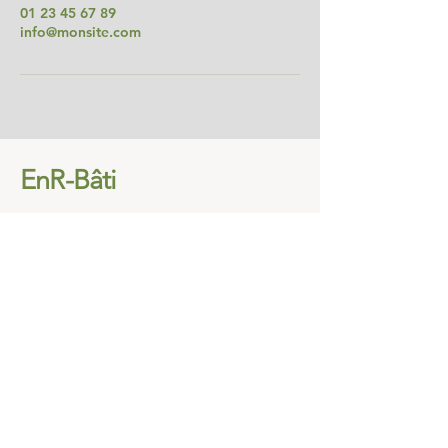
01 23 45 67 89
info@monsite.com
EnR-Bâti
01 23 45 67 89
info@monsite.com
500 Terry A Francine Blvd. San
Francisco, CA 94158