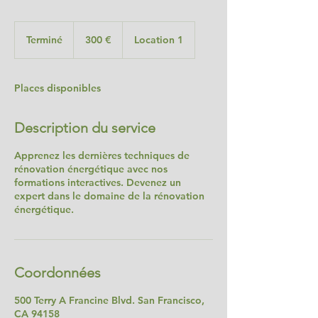
300
euros
Terminé
T
300 €
Location 1
e
r
m
Places disponibles
i
n
é
Description du service
Apprenez les dernières techniques de
rénovation énergétique avec nos
formations interactives. Devenez un
expert dans le domaine de la rénovation
énergétique.
Coordonnées
500 Terry A Francine Blvd. San Francisco,
CA 94158